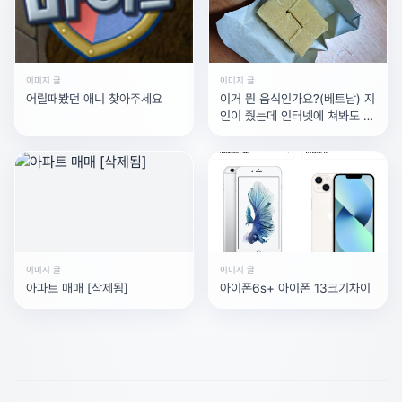
이미지 글
이미지 글
어릴때봤던 애니 찾아주세요
이거 뭔 음식인가요?(베트남) 지
인이 줬는데 인터넷에 쳐봐도 안
나옴
이미지 글
이미지 글
아파트 매매 [삭제됨]
아이폰6s+ 아이폰 13크기차이