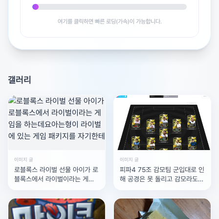
여기를 클릭하면 빠른 로딩(가속)이 가능합니다.
갤러리
이미지 글
이미지 글
로블록스 라이벌 선물 아이가 로
피파4 75조 감모팀 군입대로 인
블록스에서 라이벌이라는 게임
해 공경은 못 돌리고 감모라도
을 하는데요아는형이 라이벌에
돌리고 싶어서75조로 감모최강
있는 게임 패키지를 자기한테
팀 만들어