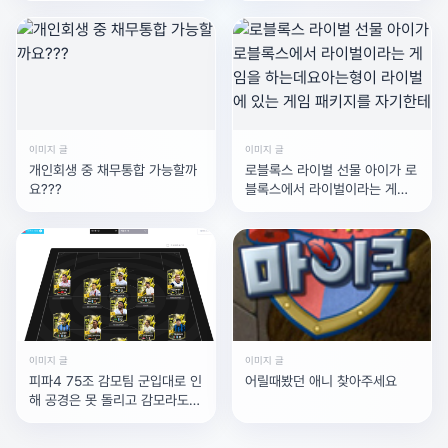
문-250415.xlsx
이미지 글
이미지 글
개인회생 중 채무통합 가능할까
로블록스 라이벌 선물 아이가 로
요???
블록스에서 라이벌이라는 게임
을 하는데요아는형이 라이벌에
있는 게임 패키지를 자기한테
이미지 글
이미지 글
피파4 75조 감모팀 군입대로 인
어릴때봤던 애니 찾아주세요
해 공경은 못 돌리고 감모라도
돌리고 싶어서75조로 감모최강
팀 만들어