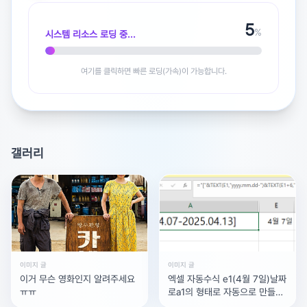
5
%
시스템 리소스 로딩 중...
여기를 클릭하면 빠른 로딩(가속)이 가능합니다.
갤러리
광고 [X]를 누르면 내용이 해제됩니다
이미지 글
이미지 글
이거 무슨 영화인지 알려주세요
엑셀 자동수식 e1(4월 7일)날짜
ㅠㅠ
로a1의 형태로 자동으로 만들려
면 어떻게 해야 할까요??? 질